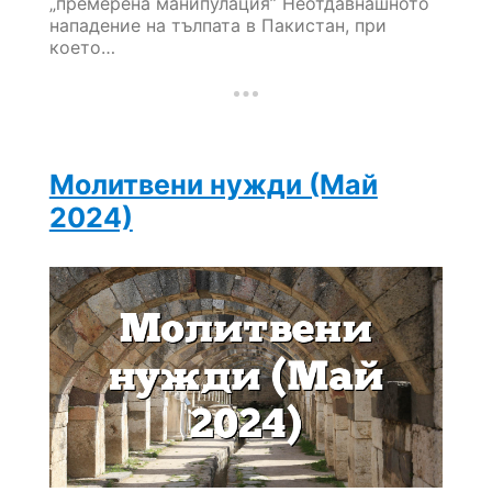
„премерена манипулация” Неотдавнашното
нападение на тълпата в Пакистан, при
което…
Молитвени нужди (Май
2024)