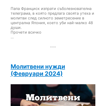
Папа Франциск изпрати съболезнователна
телеграма, в която предлага своята утеха и
молитви след силното земетресение в
централна Япония, което уби най-малко 48
души.
Прочети всичко
…
Молитвени нужди
(Февруари 2024)