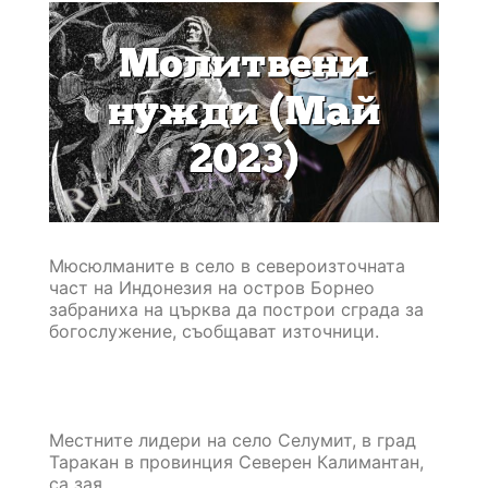
Мюсюлманите в село в североизточната
част на Индонезия на остров Борнео
забраниха на църква да построи сграда за
богослужение, съобщават източници.
Местните лидери на село Селумит, в град
Таракан в провинция Северен Калимантан,
са зая…