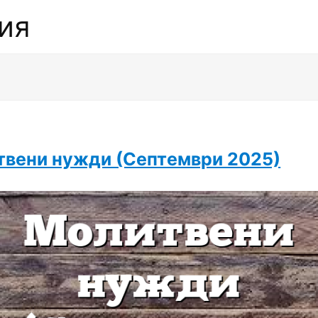
ия
твени нужди (Септември 2025)