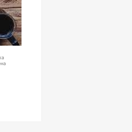
ка
ена