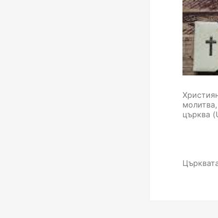
Християн
молитва,
църква (
Църквата