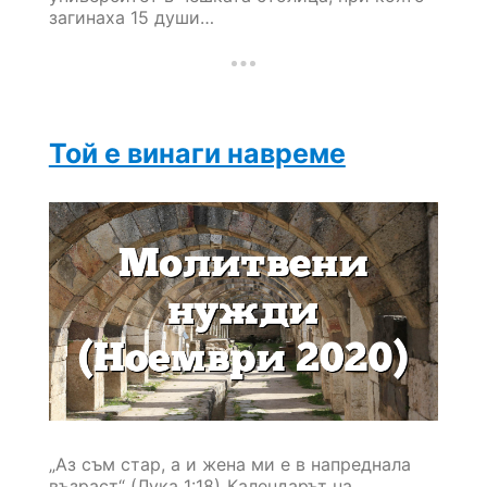
загинаха 15 души…
Той е винаги навреме
„Аз съм стар, а и жена ми е в напреднала
възраст“ (Лука 1:18)„Календарът на