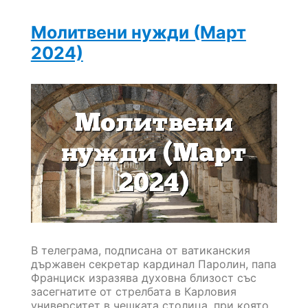
Молитвени нужди (Март
2024)
В телеграма, подписана от ватиканския
държавен секретар кардинал Паролин, папа
Франциск изразява духовна близост със
засегнатите от стрелбата в Карловия
университет в чешката столица, при която