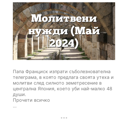
Папа Франциск изпрати съболезнователна
телеграма, в която предлага своята утеха и
молитви след силното земетресение в
централна Япония, което уби най-малко 48
души.
Прочети всичко
…