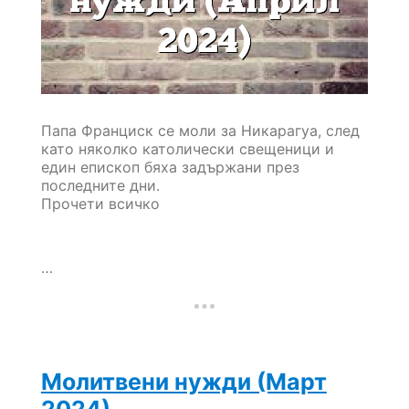
Папа Франциск се моли за Никарагуа, след
като няколко католически свещеници и
един епископ бяха задържани през
последните дни.
Прочети всичко
…
Молитвени нужди (Март
2024)