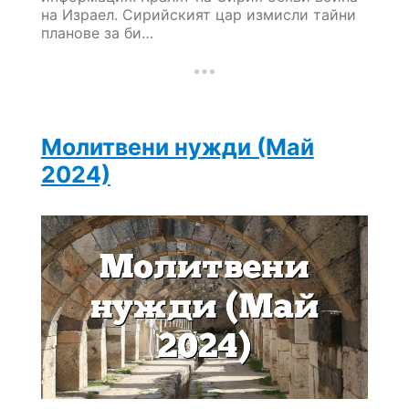
на Израел. Сирийският цар измисли тайни
планове за би…
Молитвени нужди (Май
2024)