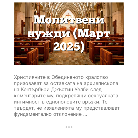
Християните в Обединеното кралство
призовават за оставката на архиепископа
на Кентърбъри Джъстин Уелби след
коментарите му, подкрепящи сексуалната
интимност в еднополовите връзки. Те
твърдят, че изявленията му представляват
фундаментално отклонение …