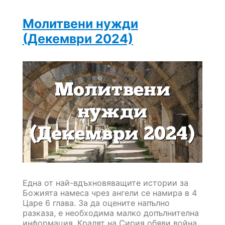
Молитвени нужди
(Декември 2024)
Една от най-вдъхновяващите истории за
Божията намеса чрез ангели се намира в 4
Царе 6 глава. За да оцените напълно
разказа, е необходима малко допълнителна
информация. Кралят на Сирия обяви война