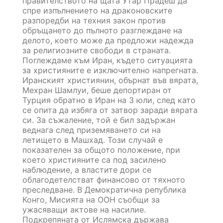
правителството на щата Утар Прадеш да
спре изпълнението на драконовските
разпоредби на техния закон против
обръщането до пълното разглеждане на
делото, което може да предложи надежда
за религиозните свободи в страната.
Поглеждаме към Иран, където ситуацията
за християните е изключително напрегната.
Иранският християнин, обърнат във вярата,
Мехран Шамлуи, беше депортиран от
Турция обратно в Иран на 3 юли, след като
се опита да избяга от затвор заради вярата
си. За съжаление, той е бил задържан
веднага след приземяването си на
летището в Машхад. Този случай е
показателен за общото положение, при
което християните са под засилено
наблюдение, а властите дори се
облагодетелстват финансово от тяхното
преследване. В Демократична република
Конго, Мисията на ООН съобщи за
ужасяващи актове на насилие.
Подкрепяната от Ислямска държава