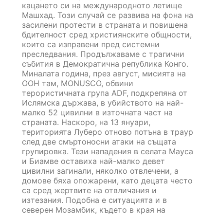
кацането си на международното летище
Машхад. Този случай се развива на фона на
засилени протести в страната и повишена
бдителност сред християнските общности,
които са изправени пред системни
преследвания. Продължаваме с трагични
събития в Демократична република Конго.
Миналата година, през август, мисията на
ООН там, MONUSCO, обвини
терористичната група ADF, подкрепяна от
Ислямска държава, в убийството на най-
малко 52 цивилни в източната част на
страната. Наскоро, на 13 януари,
територията Луберо отново потъна в траур
след две смъртоносни атаки на същата
групировка. Тези нападения в селата Мауса
и Биамве оставиха най-малко девет
цивилни загинали, няколко отвлечени, а
домове бяха опожарени, като децата често
са сред жертвите на отвличания и
изтезания. Подобна е ситуацията и в
северен Мозамбик, където в края на