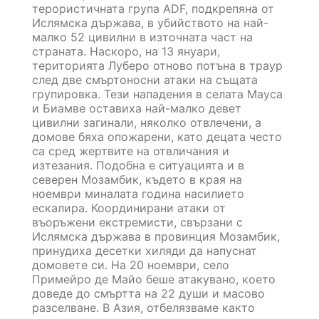
терористичната група ADF, подкрепяна от
Ислямска държава, в убийството на най-
малко 52 цивилни в източната част на
страната. Наскоро, на 13 януари,
територията Луберо отново потъна в траур
след две смъртоносни атаки на същата
групировка. Тези нападения в селата Мауса
и Биамве оставиха най-малко девет
цивилни загинали, няколко отвлечени, а
домове бяха опожарени, като децата често
са сред жертвите на отвличания и
изтезания. Подобна е ситуацията и в
северен Мозамбик, където в края на
ноември миналата година насилието
ескалира. Координирани атаки от
въоръжени екстремисти, свързани с
Ислямска държава в провинция Мозамбик,
принудиха десетки хиляди да напуснат
домовете си. На 20 ноември, село
Примейро де Майо беше атакувано, което
доведе до смъртта на 22 души и масово
разселване. В Азия, отбелязваме както