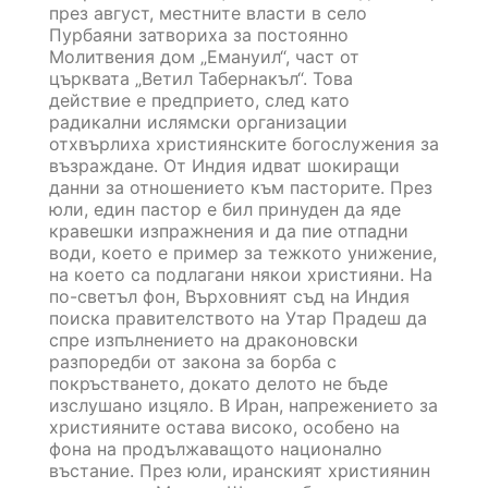
през август, местните власти в село
Пурбаяни затвориха за постоянно
Молитвения дом „Емануил“, част от
църквата „Ветил Табернакъл“. Това
действие е предприето, след като
радикални ислямски организации
отхвърлиха християнските богослужения за
възраждане. От Индия идват шокиращи
данни за отношението към пасторите. През
юли, един пастор е бил принуден да яде
кравешки изпражнения и да пие отпадни
води, което е пример за тежкото унижение,
на което са подлагани някои християни. На
по-светъл фон, Върховният съд на Индия
поиска правителството на Утар Прадеш да
спре изпълнението на драконовски
разпоредби от закона за борба с
покръстването, докато делото не бъде
изслушано изцяло. В Иран, напрежението за
християните остава високо, особено на
фона на продължаващото национално
въстание. През юли, иранският християнин