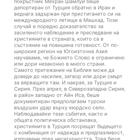
покръстник Мехран Шамлуи беше
депортиран от Турция обратно в Иран и
веднага задържан при пристигането си на
международното летище в Машхад. Този
случай е поредно доказателство за
засиленото наблюдение и преследване на
християните в страната, които са в
състояние на повишена готовност. От по-
широкия регион на Югоизточна Азия
научаваме, че Божието Слово е ограничено
или дори незаконно в много страни.
Самото притежание на Библия може да
доведе до насилие, затвор или дори смърт
за вярващите там. И накрая, за Турция и
Сирия. През април, в Северозападна Сирия,
в район западно от Айн Иса, беше
документиран предполагаем турски
въздушен удар върху кюрдско село.
Наблюдавайки тези събития, както и
общата политическа обстановка,
християните в Турция посрещат бъдещето
с комбинация от надежда и предпазливост,
изправени пред несигурността. Това беше