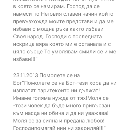
в която се намирам. Господ да се
намеси по Неговия славен начин който
превъзхожда моите представи и да ме
избави с мощна ръка както избави
Своя народ. Господи с последната
искрица вяра която ми е останала и с
цяло сърце Те умолявам смили се и ме
избави!!!“
23.11.2013
Помолете се на
Бог“Помолете се на Бог-тези хора да ни
изплатят паритекоито ни дължат!
Имаме голяма нужда от тях!Моля се
-този човек да бъде много привързан
към насда ни обича и да ни уважава!
Моля се за силна и предана любов!
Господипомагай нии ни закриляй!!!“