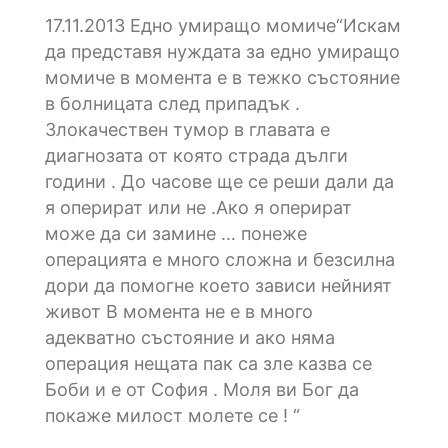
17.11.2013
Eдно умиращо момиче“Искам
да представя нуждата за едно умиращо
момиче в момента е в тежко състояние
в болницата след припадък .
Злокачествен тумор в главата е
диагнозата от която страда дълги
години . До часове ще се реши дали да
я оперират или не .Ако я оперират
може да си замине … понеже
операцията е много сложна и безсилна
дори да помогне което зависи нейният
живот В момента не е в много
адекватно състояние и ако няма
операция нещата пак са зле казва се
Боби и е от София . Моля ви Бог да
покаже милост молете се ! “