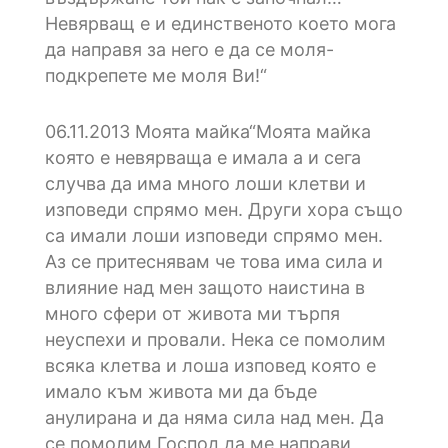
Невярващ е и единственото което мога
да направя за него е да се моля-
подкрепете ме моля Ви!“
06.11.2013
Моята майка“Моята майка
която е невярваща е имала а и сега
случва да има много лоши клетви и
изповеди спрямо мен. Други хора също
са имали лоши изповеди спрямо мен.
Аз се притеснявам че това има сила и
влияние над мен защото наистина в
много сфери от живота ми търпя
неуспехи и провали. Нека се помолим
всяка клетва и лоша изповед която е
имало към живота ми да бъде
анулирана и да няма сила над мен. Да
се помолим Господ да ме направи