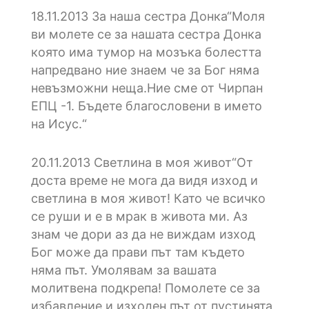
18.11.2013
3а наша сестра Донка“Моля
ви молете се за нашата сестра Донка
която има тумор на мозъка болестта
напредвано ние знаем че за Бог няма
невъзможни неща.Ние сме от Чирпан
ЕПЦ -1. Бъдете благословени в името
на Исус.“
20.11.2013
Cветлина в моя живот“От
доста време не мога да видя изход и
светлина в моя живот! Като че всичко
се руши и е в мрак в живота ми. Аз
знам че дори аз да не виждам изход
Бог може да прави път там където
няма път. Умолявам за вашата
молитвена подкрепа! Помолете се за
избавление и изходен път от пустинята