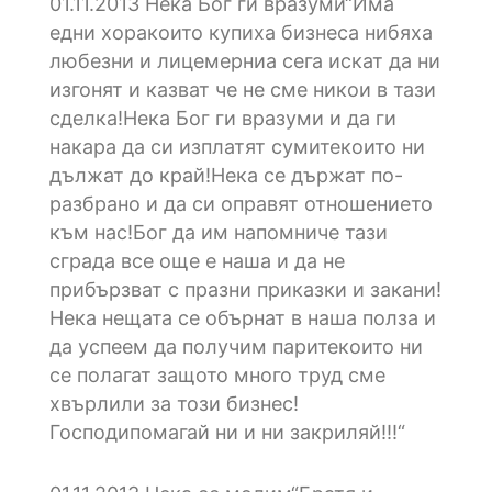
01.11.2013
Нека Бог ги вразуми“Има
едни хоракоито купиха бизнеса нибяха
любезни и лицемерниа сега искат да ни
изгонят и казват че не сме никои в тази
сделка!Нека Бог ги вразуми и да ги
накара да си изплатят сумитекоито ни
дължат до край!Нека се държат по-
разбрано и да си оправят отношението
към нас!Бог да им напомниче тази
сграда все още е наша и да не
прибързват с празни приказки и закани!
Нека нещата се обърнат в наша полза и
да успеем да получим паритекоито ни
се полагат защото много труд сме
хвърлили за този бизнес!
Господипомагай ни и ни закриляй!!!“