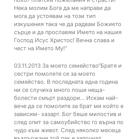
Нека молим Бога да ме направи да
мога да устоявам на този тип
изкушения така че да радвам Божието
сърце и да прославям Името на нашия
Господ Исус Христос! Вечна слава и
чест на Името Му!“
03.11.2013
3a моето семейство“Братя и
сестри помолете се за моето
семейство. В последната една година
ни се случиха много лоши неща-
болести смърт раздори… Искам най-
вече да се помолите за брат ми който е
зависим- хазарт. Бог беше милостив и
след опит за самоубийство го върна по
чудо към живот. След няколко месеца
въздържане той пак е започнал…