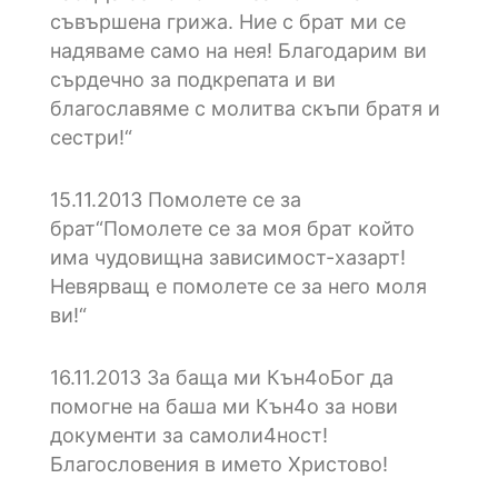
съвършена грижа. Ние с брат ми се
надяваме само на нея! Благодарим ви
сърдечно за подкрепата и ви
благославяме с молитва скъпи братя и
сестри!“
15.11.2013
Помолете се за
брат“Помолете се за моя брат който
има чудовищна зависимост-хазарт!
Невярващ е помолете се за него моля
ви!“
16.11.2013
3a баща ми Кън4оБог да
помогне на баша ми Кън4о за нови
документи за самоли4ност!
Благословения в името Христово!