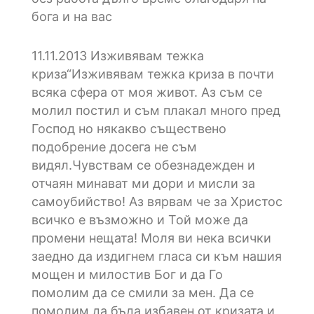
бога и на вас
11.11.2013
Изживявам тежка
криза“Изживявам тежка криза в почти
всяка сфера от моя живот. Аз съм се
молил постил и съм плакал много пред
Господ но някакво съществено
подобрение досега не съм
видял.Чувствам се обезнадежден и
отчаян минават ми дори и мисли за
самоубийство! Аз вярвам че за Христос
всичко е възможно и Той може да
промени нещата! Моля ви нека всички
заедно да издигнем гласа си към нашия
мощен и милостив Бог и да Го
помолим да се смили за мен. Да се
помолим да бъда избавен от кризата и