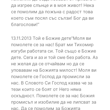
да изгрее слънце и в моя живот! Нека
се помолим да пожъна с радост това
което съм посял със сълзи! Бог да ви
благослови!“
13.11.2013
Той е Божие дете“Моля ви
помолете се за нас! Брат ми Тихомир
изгуби работата си. Той също е Божие
дете. Сега и аз и той сме без работа. Аз
не желая да се отчайвам но да се
уповавам на Божията милост! Моля ви
помолете се Господ да промисли за
нас. В Словото Си Господ казва че за
тези които се боят от Него няма
оскъдност. Помолете се за нас Божия
промисъл и изобилие да не липсват за
нас. Да се помолим за Божията