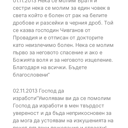
01.11.2013
Hека се молим“Братя и
сестри нека се молим за един човек в
света който е болен от рак на белите
дробове и разсейки в черния дроб. Той
се казва господин Чивганов от
Провадия и е отписан от докторите
като неизлечимо болен. Нека се молим
първо за неговото спасение и ако е
Божията воля и за неговото изцеление.
Благодаря на всички. Бъдете
благословени“
02.11.2013
Господ да
изработи“Умолявам ви да се помолим
Господ да изработи в мен твърдост
увереност и да бъда неприкосновен за
да мога да устоявам на изкушенията на
похот плътски пожелания и страсти!