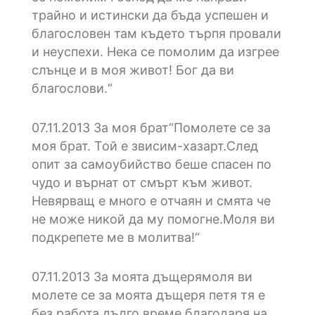
трайно и истински да бъда успешен и
благословен там където търпя провали
и неуспехи. Нека се помолим да изгрее
слънце и в моя живот! Бог да ви
благослови.“
07.11.2013
3а моя брат“Помолете се за
моя брат. Той е звисим-хазарт.След
опит за самоубийство беше спасен по
чудо и върнат от смърт към живот.
Невярващ е много е отчаян и смята че
не може никой да му помогне.Моля ви
подкрепете ме в молитва!“
07.11.2013
3а моята дъщерямоля ви
молете се за моята дъщеря петя тя е
без работа дълго време благодаря на