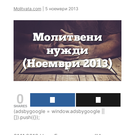
Molitvata.com
|
5 ноември 2013
0
SHARES
(adsbygoogle = window.adsbygoogle ||
[]).push({});