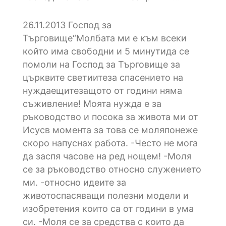
26.11.2013
Господ за
Търговище“Молбата ми е към всеки
който има свободни и 5 минутида се
помоли на Господ за Търговище за
църквите светиитеза спасението на
нуждаещитезащото от години няма
съживление! Моята нужда е за
ръководство и посока за живота ми от
Исусв момента за това се моляпонеже
скоро напуснах работа. -Често не мога
да заспя часове на ред нощем! -Моля
се за ръководство относно служението
ми. -относно идеите за
животоспасяващи полезни модели и
изобретения които са от години в ума
си. -Моля се за средства с които да