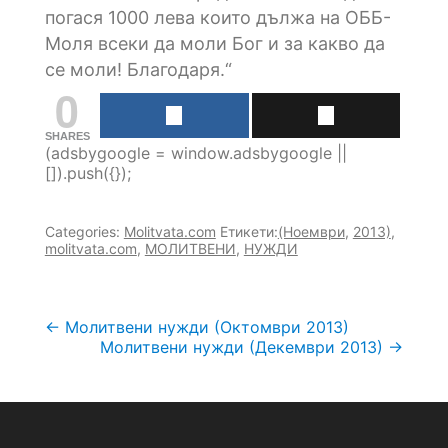
погася 1000 лева които дължа на ОББ-
Моля всеки да моли Бог и за какво да
се моли! Благодаря.“
0
SHARES
(adsbygoogle = window.adsbygoogle ||
[]).push({});
Categories:
Molitvata.com
Етикети:
(Ноември
,
2013)
,
molitvata.com
,
МОЛИТВЕНИ
,
НУЖДИ
Навигация
←
Молитвени нужди (Октомври 2013)
Молитвени нужди (Декември 2013)
→