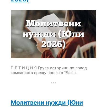
П Е Т И Ц И Я Група историци по повод
кампанията срещу проекта “Батак..
Молитвени нужди (Юни