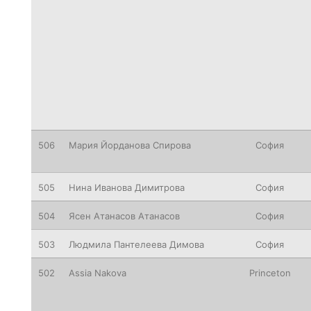
506
Мария Йорданова Спирова
София
505
Нина Иванова Димитрова
София
504
Ясен Атанасов Атанасов
София
503
Людмила Пантелеева Димова
София
502
Assia
Nakova
Princeton