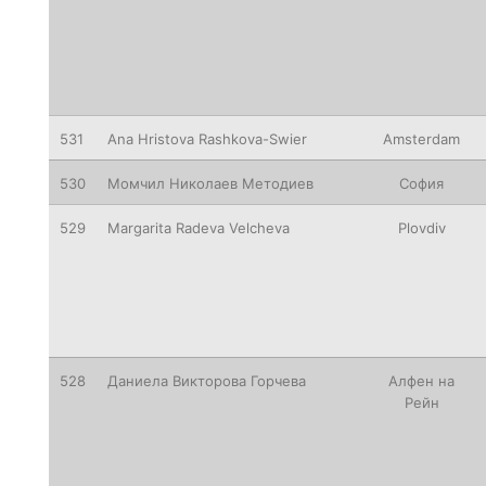
531
Ana
Hristova Rashkova-Swier
Amsterdam
530
Момчил Николаев Методиев
София
529
Margarita
Radeva Velcheva
Plovdiv
528
Даниела Викторова Горчева
Алфен
на
Рейн