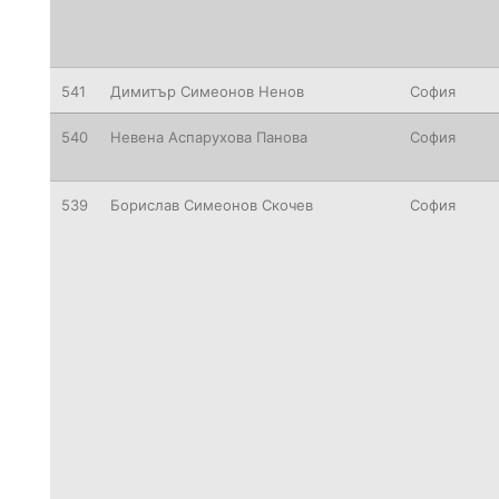
541
Димитър Симеонов Ненов
София
540
Невена Аспарухова Панова
София
539
Борислав Симеонов Скочев
София