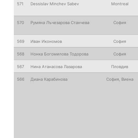
571
Dessislav
Minchev Sabev
Montreal
570
Румяна Лъчезарова Станчева
София
569
Иван Икономов
София
568
Нонка Богомилова Тодорова
София
567
Нина Атанасова Лазарова
Пловдив
566
Диана Карабинова
София, Виена