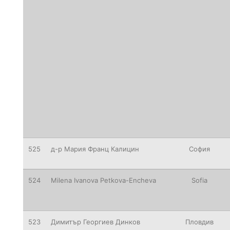
525
д-р Мария Франц Калицин
София
524
Milena
Ivanova Petkova-Encheva
Sofia
523
Димитър Георгиев Динков
Пловдив