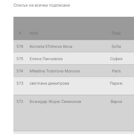
Списък на всички подписани
#
Име
Град
576
Kornelia
Eftimova Ilieva
Sofia
575
Елена Панчовска
София
574
Miladina
Todorova Monova
Paris
573
светлана
димитрова
Париж
572
Божидар Жорж Симеонов
Варна