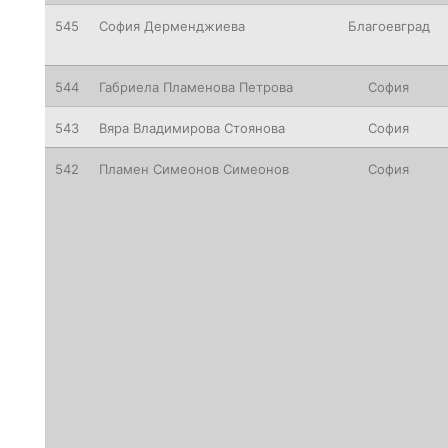
545
София Дерменджиева
Благоевград
544
Габриела Пламенова Петрова
София
543
Вяра Владимирова Стоянова
София
542
Пламен Симеонов Симеонов
София