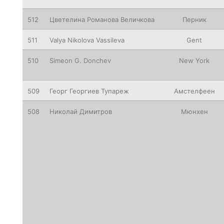
512
Цветелина
Романова Величкова
Перник
511
Valya
Nikolova Vassileva
Gent
510
Simeon
G. Donchev
New
York
509
Георг
Георгиев Тупареж
Амстелфеен
508
Николай Димитров
Мюнхен