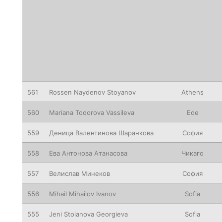
561
Rossen
Naydenov Stoyanov
Athens
560
Mariana
Todorova Vassileva
Ede
559
Деница
Валентинова Шаранкова
София
558
Ева Антонова Атанасова
Чикаго
557
Велислав Минеков
София
556
Mihail
Mihailov Ivanov
Sofia
555
Jeni
Stoianova Georgieva
Sofia