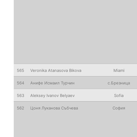
565
Veronika
Atanasova Bikova
Miami
564
Анифе
Исмаил Турчин
с.Брезница
563
Aleksey
Ivanov Belyaev
Sofia
562
Цоня
Луканова Събчева
София