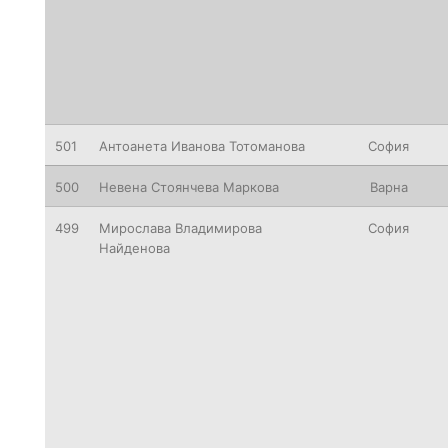
501
Антоанета Иванова Тотоманова
София
500
Невена Стоянчева Маркова
Варна
499
Мирослава Владимирова
София
Найденова