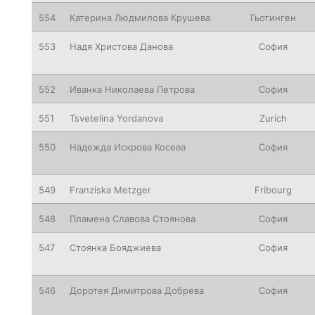
554
Катерина Людмилова Крушева
Гьотинген
553
Надя Христова Данова
София
552
Иванка Николаева Петрова
София
551
Tsvetelina
Yordanova
Zurich
550
Надежда Искрова Косева
София
549
Franziska
Metzger
Fribourg
548
Пламена Славова Стоянова
София
547
Стоянка Бояджиева
София
546
Доротея Димитрова Добрева
София