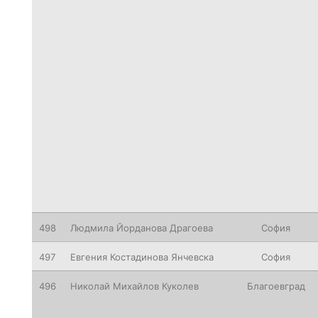
498
Людмила Йорданова Драгоева
София
497
Евгения Костадинова Янчевска
София
496
Николай Михайлов Куколев
Благоевград