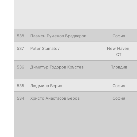
538
Пламен Руменов Брадваров
София
537
Peter
Stamatov
New
Haven,
CT
536
Димитър Тодоров Кръстев
Пловдив
535
Людмила Верих
София
534
Христо Анастасов Беров
София