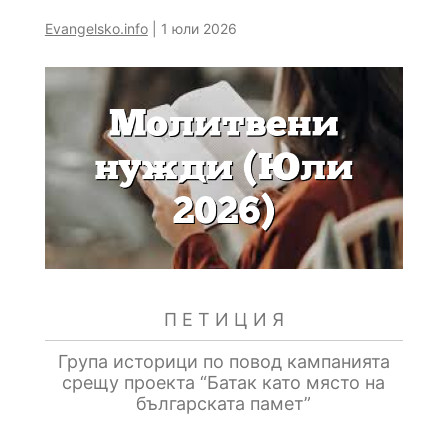
Evangelsko.info
|
1 юли 2026
П Е Т И Ц И Я
Група историци по повод кампанията
срещу проекта “Батак като място на
българската памет”