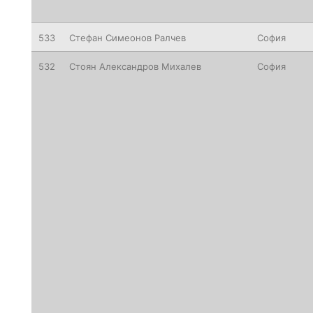
533
Стефан Симеонов Ралчев
София
532
Стоян Александров Михалев
София