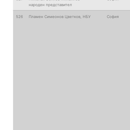
народен представител
526
Пламен Симеонов Цветков, НБУ
София