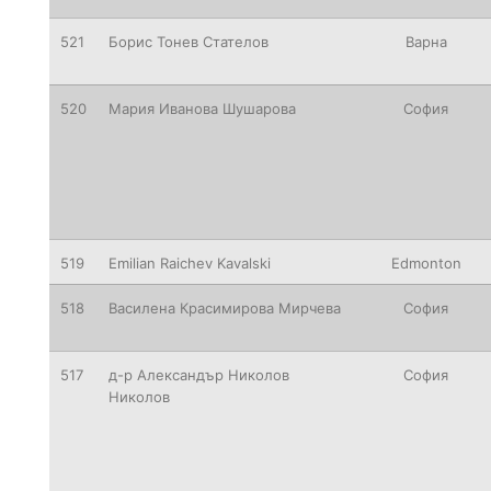
521
Борис Тонев Стателов
Варна
520
Мария Иванова Шушарова
София
519
Emilian
Raichev Kavalski
Edmonton
518
Василена Красимирова Мирчева
София
517
д-р Александър Николов
София
Николов