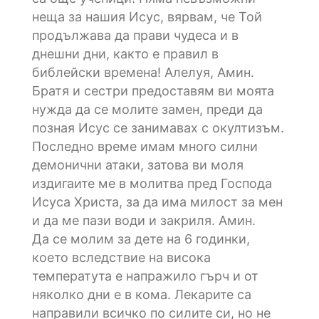
неща за нашия Исус, вярвам, че Той
продължава да прави чудеса и в
днешни дни, както е правил в
библейски времена! Алелуя, Амин.
Братя и сестри предоставям ви моята
нужда да се молите замен, преди да
позная Исус се занимавах с окултизъм.
Последно време имам много силни
демонични атаки, затова ви моля
издигаите ме в молитва пред Господа
Исуса Христа, за да има милост за мен
и да ме пази води и закриля. Амин.
Да се молим за дете на 6 годинки,
което вследствие на висока
температута е напражило гърч и от
няколко дни е в кома. Лекарите са
направили всичко по силите си, но не