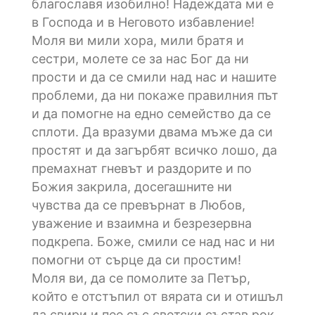
благославя изобилно! Надеждата ми е
в Господа и в Неговото избавление!
Моля ви мили хора, мили братя и
сестри, молете се за нас Бог да ни
прости и да се смили над нас и нашите
проблеми, да ни покаже правилния път
и да помогне на едно семейство да се
сплоти. Да вразуми двама мъже да си
простят и да загърбят всичко лошо, да
премахнат гневът и раздорите и по
Божия закрила, досегашните ни
чувства да се превърнат в Любов,
уважение и взаимна и безрезервна
подкрепа. Боже, смили се над нас и ни
помогни от сърце да си простим!
Моля ви, да се помолите за Петър,
който е отстъпил от вярата си и отишъл
да свири и пее със светски състав рок