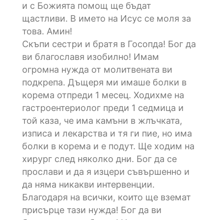
и с Божията помощ ще бъдат
щастливи. В името на Исус се моля за
това. Амин!
Скъпи сестри и братя в Госопда! Бог да
ви благославя изобилно! Имам
огромна нужда от молитвената ви
подкрепа. Дъщеря ми имаше болки в
корема отпреди 1 месец. Ходихме на
гастроентериолог преди 1 седмица и
той каза, че има камъни в жлъчката,
изписа и лекарства и тя ги пие, но има
болки в корема и е подут. Ще ходим на
хирург след няколко дни. Бог да се
прослави и да я изцери съвършенно и
да няма никакви интервенции.
Благодаря на всички, които ще вземат
присърце тази нужда! Бог да ви