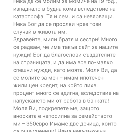
Нека да се молим за момиче на 19 год.,
изпаднало в будна кома вследствие на
катастрофа. Тя и сем. и са невярващи.
Нека Бог да се прослви чрез този
случай в живота им.
Здравейте, мили братя и сестри! Много
се радвам, че има такъв сайт за нашите
нужди! Бог да благослови създателите
на страницата, и да има все по-малко
спешни нужди, като моята. Моля Ви, да
се молите за мен – имам ипотечен
жилищен кредит, на който лихв.
процент много се вдигна, вследствие на
напускането ми от работа в банката!
Моля Ви, подкрепете ме, защото
вноската е непосилна за семейството
ми – 350евро Имаме две дечица, които
са още ученици! Няма невъзможни