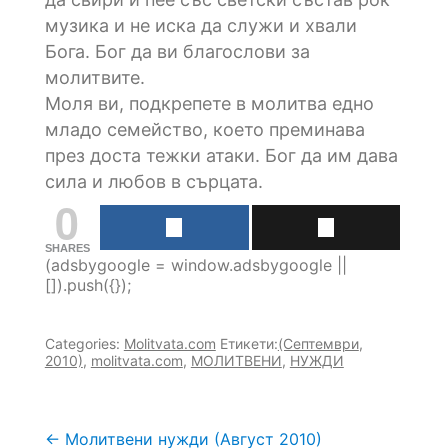
музика и не иска да служи и хвали
Бога. Бог да ви благослови за
молитвите.
Моля ви, подкрепете в молитва едно
младо семейство, което преминава
през доста тежки атаки. Бог да им дава
сила и любов в сърцата.
0
SHARES
(adsbygoogle = window.adsbygoogle ||
[]).push({});
Categories:
Molitvata.com
Етикети:
(Септември
,
2010)
,
molitvata.com
,
МОЛИТВЕНИ
,
НУЖДИ
Навигация
←
Молитвени нужди (Август 2010)