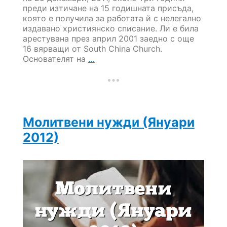
преди изтичане на 15 годишната присъда,
която е получила за работата й с нелегално
издавано християнско списание. Ли е била
арестувана през април 2001 заедно с още
16 вярващи от South China Church.
Молитвени
Основателят на
…
нужди
(Март
2012)
Молитвени нужди (Януари
2012)