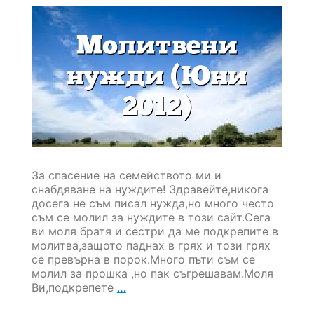
За спасение на семейството ми и
снабдяване на нуждите! Здравейте,никога
досега не съм писал нужда,но много често
съм се молил за нуждите в този сайт.Сега
ви моля братя и сестри да ме подкрепите в
молитва,защото паднах в грях и този грях
се превърна в порок.Много пъти съм се
молил за прошка ,но пак съгрешавам.Моля
Молитвени
Ви,подкрепете
…
нужди