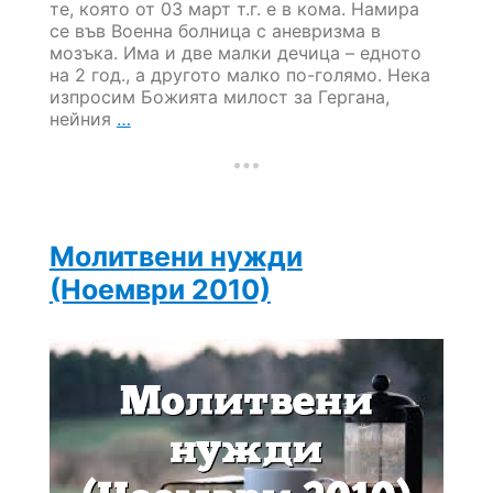
те, която от 03 март т.г. е в кома. Намира
се във Военна болница с аневризма в
мозъка. Има и две малки дечица – едното
на 2 год., а другото малко по-голямо. Нека
изпросим Божията милост за Гергана,
Молитвени
нейния
…
нужди
(Януари
2011)
Молитвени нужди
(Ноември 2010)