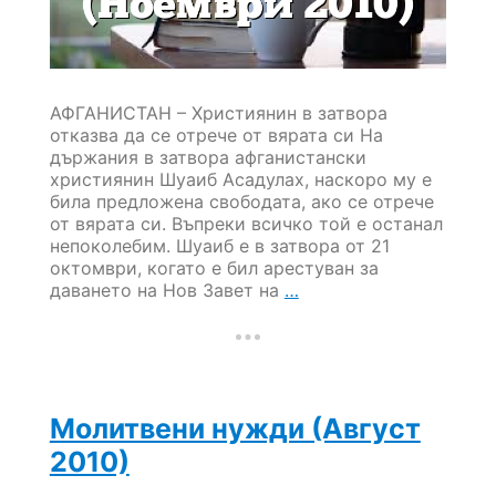
АФГАНИСТАН – Християнин в затвора
отказва да се отрече от вярата си На
държания в затвора афганистански
християнин Шуаиб Асадулах, наскоро му е
била предложена свободата, ако се отрече
от вярата си. Въпреки всичко той е останал
непоколебим. Шуаиб е в затвора от 21
октомври, когато е бил арестуван за
Молитвени
даването на Нов Завет на
…
нужди
(Ноември
2010)
Молитвени нужди (Август
2010)