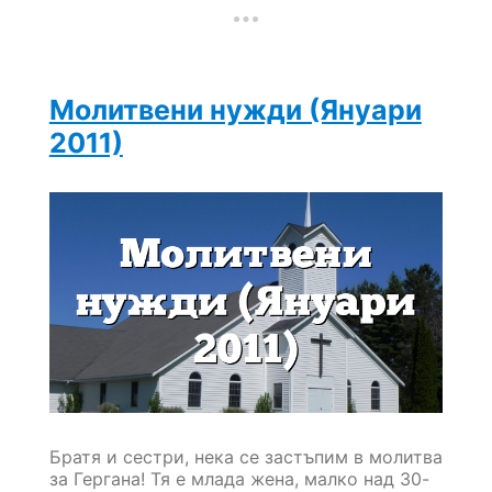
(Август
2011)
Молитвени нужди (Януари
2011)
Братя и сестри, нека се застъпим в молитва
за Гергана! Тя е млада жена, малко над 30-