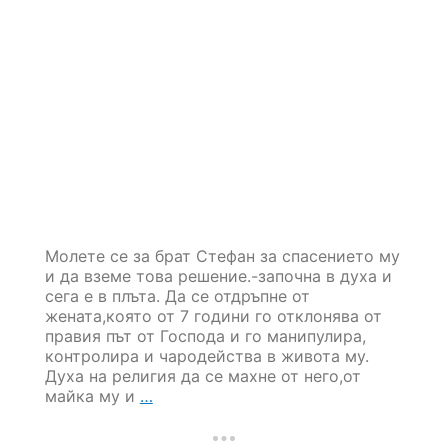
Молете се за брат Стефан за спасението му
и да вземе това решение.-започна в духа и
сега е в плъта. Да се отдръпне от
жената,която от 7 години го отклонява от
правия път от Господа и го манипулира,
контролира и чародейства в живота му.
Духа на религия да се махне от него,от
Молитвени
майка му и
…
нужди
(Август