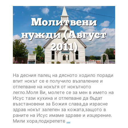
На десния палец на дясното ходило поради
впит нокът се е получило възпаление и
отлепване на нокътя от нокътното
легло.Моля Ви, молете се за мен в името на
Исус тази кухина и отлепване да бъдат
възстановени за Божия слава,да израсне
здрав нокът залепен за кожата,защото в
раните на Исус имаме здраве и изцерение.
Молитвени
Мили хора,подкрепете
…
нужди