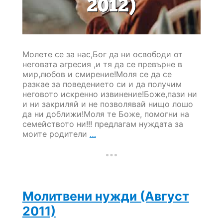
Молете се за нас,Бог да ни освободи от
неговата агресия ,и тя да се превърне в
мир,любов и смирение!Моля се да се
разкае за поведението си и да получим
неговото искренно извинение!Боже,пази ни
и ни закриляй и не позволявай нищо лошо
да ни доближи!Моля те Боже, помогни на
семейството ни!!! предлагам нуждата за
Молитвени
моите родители
…
нужди
(Януари
2012)
Молитвени нужди (Август
2011)